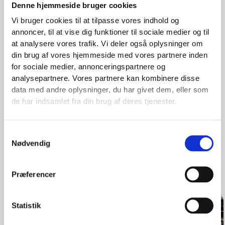
Denne hjemmeside bruger cookies
Vi arbejder hårdt for at have de bedste mærker i et
Vi bruger cookies til at tilpasse vores indhold og
prisleje, hvor de fleste kan være med.
annoncer, til at vise dig funktioner til sociale medier og til
Vi gør alt hvad vi kan, for at have en finger på pulsen, og
at analysere vores trafik. Vi deler også oplysninger om
holder hele tiden øje med, hvad der sker på markedet, så vi
din brug af vores hjemmeside med vores partnere inden
kan være blandt de første når der skal introduceres en ny
for sociale medier, annonceringspartnere og
trend eller et nyt fedt mærke.
analysepartnere. Vores partnere kan kombinere disse
Vi sætter en ære i at udvælge de helt rigtige kollektioner
data med andre oplysninger, du har givet dem, eller som
og mærker til Hov.nu. For os betyder det nemlig alt, at vi
de har indsamlet fra din brug af deres tjenester.
kan stå inde for de produkter og kvaliteter vi sælger til
netop dig.
Samtykkevalg
Nødvendig
Åbningstider
Præferencer
Statistik