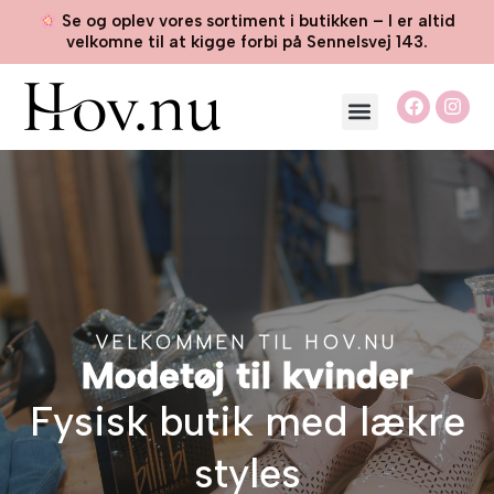
Gå
Se og oplev vores sortiment i butikken – I er altid
til
velkomne til at kigge forbi på Sennelsvej 143.
indholdet
F
I
Menu
a
n
c
s
e
t
b
a
o
g
o
r
k
a
m
VELKOMMEN TIL HOV.NU
Modetøj til kvinder
Fysisk butik med lækre
styles